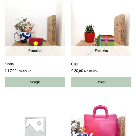
Esaurito
Esaurito
Fiona
Gigi
€
17,00
€
20,00
IVA Inclusa
IVA Inclusa
Scegli
Scegli