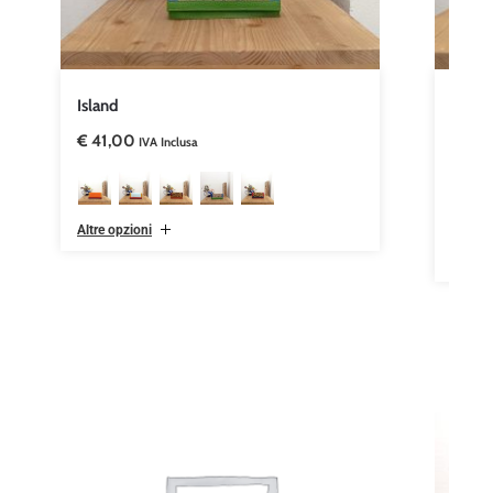
Island
Taylo
€
41,00
€
17,
IVA Inclusa
Altre opzioni