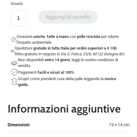
Svuota
Aggiungi al carrello
Creazioni
uniche
,
fatte a mano
con
pelle riciclata
per ridurre
l'impatto ambientale
Spedizioni
gratuite in tutta Italia per ordini superiori a € 100.
Ritiro gratuito in negozio in
Via S. Felice, 25/b, 40122 Bologna BO
.
Resi disponibili
entro 14 giorni
, leggi le nostre
condizioni di
vendita
Pagamenti
facili e sicuri
al 100%
Scopri come prenderti cura della palle leggendo la
nostra
guida
.
Informazioni aggiuntive
Dimensioni
19 × 14 cm