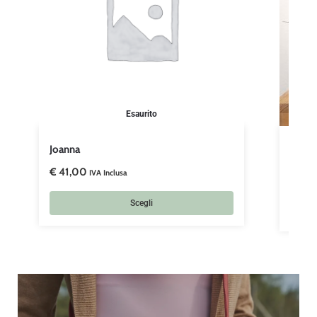
Esaurito
Joanna
Anutz
€
41,00
€
53,
IVA Inclusa
Scegli