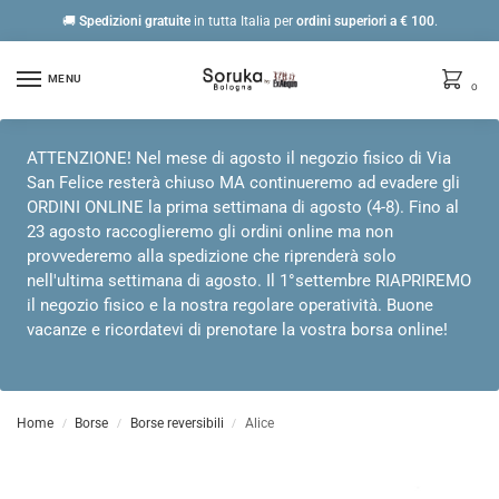
🚚
Spedizioni gratuite
in tutta Italia per
ordini
superiori a € 100
.
MENU
0
ATTENZIONE! Nel mese di agosto il negozio fisico di Via
San Felice resterà chiuso MA continueremo ad evadere gli
ORDINI ONLINE la prima settimana di agosto (4-8). Fino al
23 agosto raccoglieremo gli ordini online ma non
provvederemo alla spedizione che riprenderà solo
nell'ultima settimana di agosto. Il 1°settembre RIAPRIREMO
il negozio fisico e la nostra regolare operatività. Buone
vacanze e ricordatevi di prenotare la vostra borsa online!
Home
Borse
Borse reversibili
Alice
/
/
/