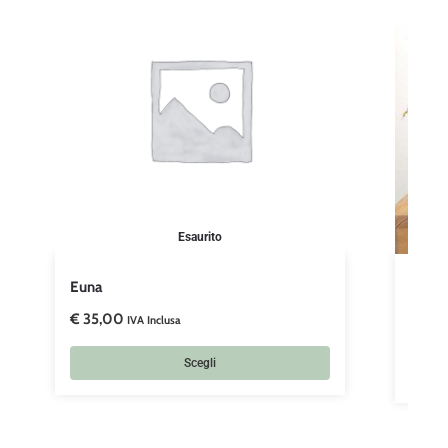
Esaurito
Euna
Cassi
€
35,00
€
26,
IVA Inclusa
Scegli