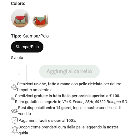
Colore
:
Tipo
:
Stampa/Pelo
Stampa/Pelo
Svuota
Aggiungi al carrello
Creazioni
uniche
,
fatte a mano
con
pelle riciclata
per ridurre
l'impatto ambientale
Spedizioni
gratuite in tutta Italia per ordini superiori a € 100.
Ritiro gratuito in negozio in
Via S. Felice, 25/b, 40122 Bologna BO
.
Resi disponibili
entro 14 giorni
, leggi le nostre
condizioni di
vendita
Pagamenti
facili e sicuri
al 100%
Scopri come prenderti cura della palle leggendo la
nostra
guida
.