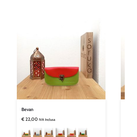
Bevan
Half
€
22,00
€
45,
IVA Inclusa