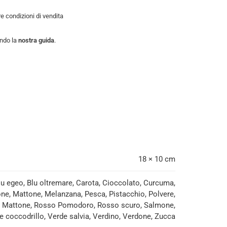
tre
condizioni di vendita
endo la
nostra guida
.
18 × 10 cm
Blu egeo, Blu oltremare, Carota, Cioccolato, Curcuma,
rone, Mattone, Melanzana, Pesca, Pistacchio, Polvere,
sso Mattone, Rosso Pomodoro, Rosso scuro, Salmone,
e coccodrillo, Verde salvia, Verdino, Verdone, Zucca