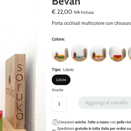
Bevan
€
22,00
IVA Inclusa
Porta occhiali multicolore con chiusur
Colore
:
Tipo
:
Liscio
Liscio
Svuota
Aggiungi al carrello
Creazioni
uniche
,
fatte a mano
con
pelle ric
Spedizioni
gratuite in tutta Italia per ordini s