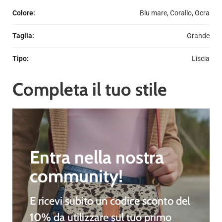
Colore
:
Blu mare, Corallo, Ocra
Taglia
:
Grande
Tipo
:
Liscia
Completa il tuo stile
Entra nella nostra
community!
E ricevi subito un
codice sconto del
10%
da utilizzare sul tuo primo