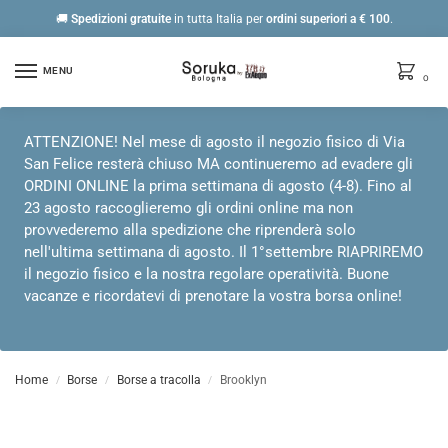
🚚
Spedizioni gratuite
in tutta Italia per
ordini
superiori a € 100
.
MENU
0
ATTENZIONE! Nel mese di agosto il negozio fisico di Via
San Felice resterà chiuso MA continueremo ad evadere gli
ORDINI ONLINE la prima settimana di agosto (4-8). Fino al
23 agosto raccoglieremo gli ordini online ma non
provvederemo alla spedizione che riprenderà solo
nell'ultima settimana di agosto. Il 1°settembre RIAPRIREMO
il negozio fisico e la nostra regolare operatività. Buone
vacanze e ricordatevi di prenotare la vostra borsa online!
Home
Borse
Borse a tracolla
Brooklyn
/
/
/