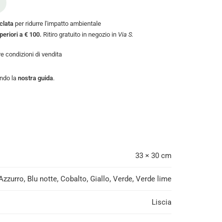
iclata
per ridurre l'impatto ambientale
uperiori a € 100.
Ritiro gratuito in negozio in
Via S.
tre
condizioni di vendita
endo la
nostra guida
.
33 × 30 cm
Azzurro, Blu notte, Cobalto, Giallo, Verde, Verde lime
Liscia