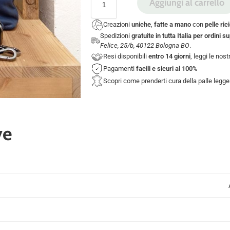
Aggiungi al carrello
Creazioni
uniche
,
fatte a mano
con
pelle ric
Spedizioni
gratuite in tutta Italia per ordini s
Felice, 25/b, 40122 Bologna BO
.
Resi disponibili
entro 14 giorni
, leggi le nos
Pagamenti
facili e sicuri
al 100%
Scopri come prenderti cura della palle legg
ve