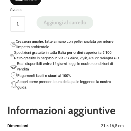
Svuota
Aggiungi al carrello
Creazioni
uniche
,
fatte a mano
con
pelle riciclata
per ridurre
l'impatto ambientale
Spedizioni
gratuite in tutta Italia per ordini superiori a € 100.
Ritiro gratuito in negozio in
Via S. Felice, 25/b, 40122 Bologna BO
.
Resi disponibili
entro 14 giorni
, leggi le nostre
condizioni di
vendita
Pagamenti
facili e sicuri
al 100%
Scopri come prenderti cura della palle leggendo la
nostra
guida
.
Informazioni aggiuntive
Dimensioni
21 × 16,5 cm