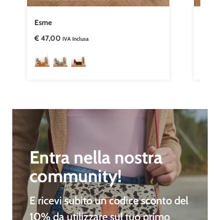
Esme
Anutz
€
47,00
€
53,
IVA Inclusa
Entra nella nostra
community!
E ricevi subito un
codice sconto del
10%
da utilizzare sul tuo primo