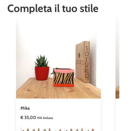
Completa il tuo stile
Mika
Janet
€
35,00
€
40
IVA Inclusa