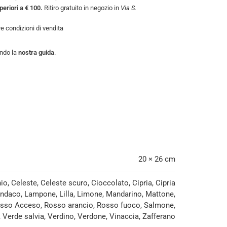
uperiori a € 100.
Ritiro gratuito in negozio in
Via S.
tre
condizioni di vendita
endo la
nostra guida
.
20 × 26 cm
o, Celeste, Celeste scuro, Cioccolato, Cipria, Cipria
o, Indaco, Lampone, Lilla, Limone, Mandarino, Mattone,
Rosso Acceso, Rosso arancio, Rosso fuoco, Salmone,
, Verde salvia, Verdino, Verdone, Vinaccia, Zafferano