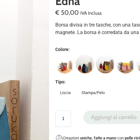
Edna
€
50,00
IVA Inclusa
Borsa divisa in tre tasche, con una tas
magnete. La borsa è corredata da una t
Colore
:
Tipo
:
Liscia
Stampa/Pelo
Aggiungi al carrello
Creazioni
uniche
,
fatte a mano
con
pelle ric