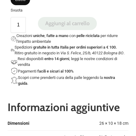
Svuota
Aggiungi al carrello
Creazioni
uniche
,
fatte a mano
con
pelle riciclata
per ridurre
l'impatto ambientale
Spedizioni
gratuite in tutta Italia per ordini superiori a € 100.
Ritiro gratuito in negozio in
Via S. Felice, 25/b, 40122 Bologna BO
.
Resi disponibili
entro 14 giorni
, leggi le nostre
condizioni di
vendita
Pagamenti
facili e sicuri
al 100%
Scopri come prenderti cura della palle leggendo la
nostra
guida
.
Informazioni aggiuntive
Dimensioni
26 × 10 × 18 cm