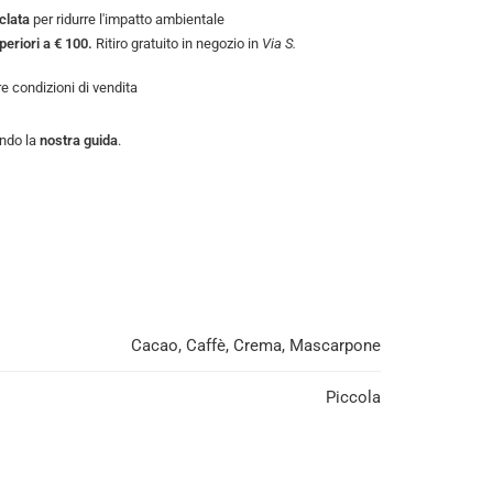
iclata
per ridurre l'impatto ambientale
uperiori a € 100.
Ritiro gratuito in negozio in
Via S.
tre
condizioni di vendita
endo la
nostra guida
.
Cacao, Caffè, Crema, Mascarpone
Piccola