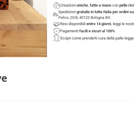
Creazioni
uniche
,
fatte a mano
con
pelle ric
Spedizioni
gratuite in tutta Italia per ordini s
Felice, 25/b, 40122 Bologna BO
.
Resi disponibili
entro 14 giorni
, leggi le nos
Pagamenti
facili e sicuri
al 100%
Scopri come prenderti cura della palle legg
ve