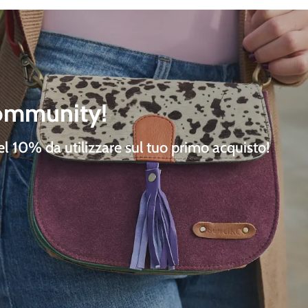
community!
del 10%
da utilizzare sul tuo primo acquisto!