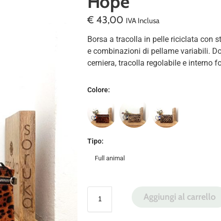
Hope
€
43,00
IVA Inclusa
Borsa a tracolla in pelle riciclata con s
e combinazioni di pellame variabili. D
cerniera, tracolla regolabile e interno 
Colore
:
Tipo
:
Full animal
Aggiungi al carrello