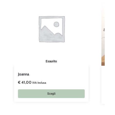
Esaurito
Joanna
Esme
€
41,00
€
47,
IVA Inclusa
Scegli