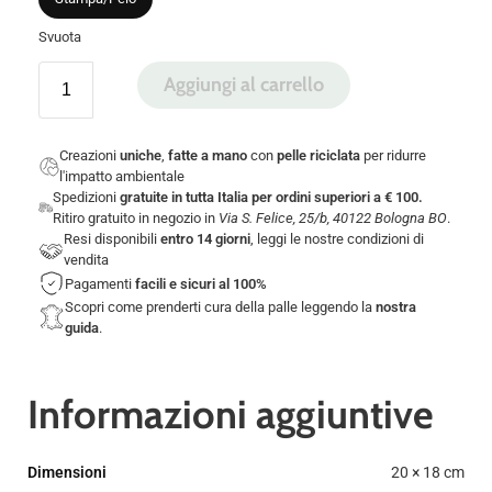
Svuota
Aggiungi al carrello
Creazioni
uniche
,
fatte a mano
con
pelle riciclata
per ridurre
l'impatto ambientale
Spedizioni
gratuite in tutta Italia per ordini superiori a € 100.
Ritiro gratuito in negozio in
Via S. Felice, 25/b, 40122 Bologna BO
.
Resi disponibili
entro 14 giorni
, leggi le nostre
condizioni di
vendita
Pagamenti
facili e sicuri
al 100%
Scopri come prenderti cura della palle leggendo la
nostra
guida
.
Informazioni aggiuntive
Dimensioni
20 × 18 cm