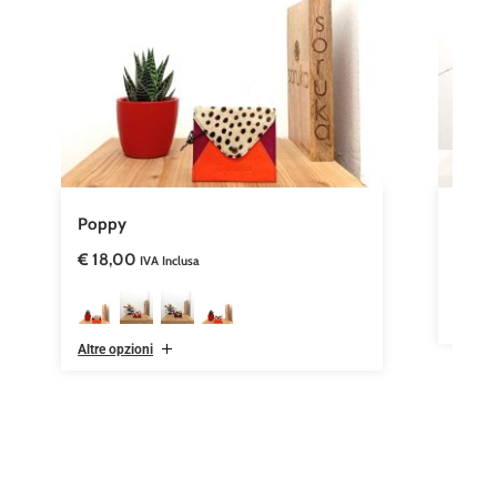
Poppy
Andr
€
18,00
€
19,
IVA Inclusa
Altre opzioni