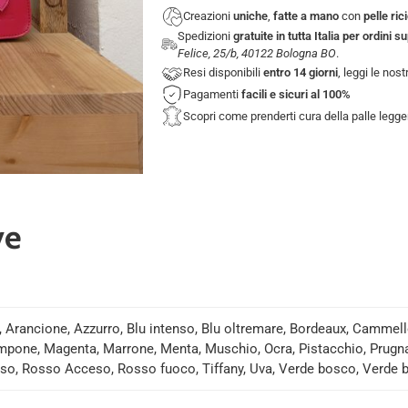
Creazioni
uniche
,
fatte a mano
con
pelle ric
Spedizioni
gratuite in tutta Italia per ordini s
Felice, 25/b, 40122 Bologna BO
.
Resi disponibili
entro 14 giorni
, leggi le nos
Pagamenti
facili e sicuri
al 100%
Scopri come prenderti cura della palle legg
ve
, Arancione, Azzurro, Blu intenso, Blu oltremare, Bordeaux, Cammello
mpone, Magenta, Marrone, Menta, Muschio, Ocra, Pistacchio, Prugna
so, Rosso Acceso, Rosso fuoco, Tiffany, Uva, Verde bosco, Verde bot