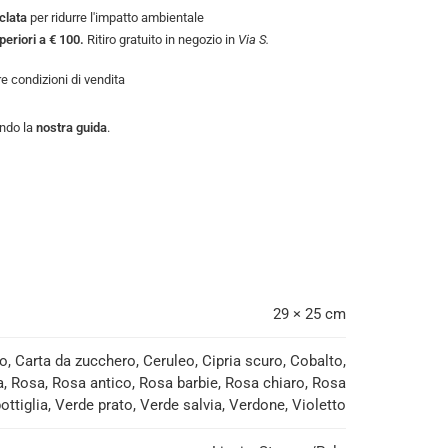
iclata
per ridurre l'impatto ambientale
uperiori a € 100.
Ritiro gratuito in negozio in
Via S.
tre
condizioni di vendita
endo la
nostra guida
.
29 × 25 cm
, Carta da zucchero, Ceruleo, Cipria scuro, Cobalto,
, Rosa, Rosa antico, Rosa barbie, Rosa chiaro, Rosa
tiglia, Verde prato, Verde salvia, Verdone, Violetto