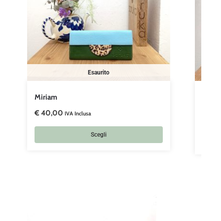
Esaurito
Miriam
Kelly
€
40,00
€
27,
IVA Inclusa
Scegli