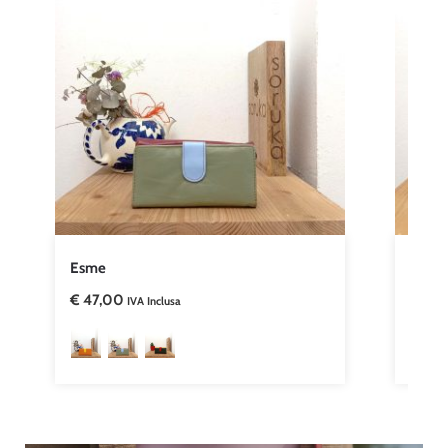
Esme
Beva
€
47,00
€
22,
IVA Inclusa