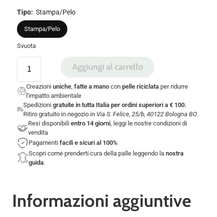
Tipo
:
Stampa/Pelo
Stampa/Pelo
Svuota
Aggiungi al carrello
Creazioni
uniche
,
fatte a mano
con
pelle riciclata
per ridurre
l'impatto ambientale
Spedizioni
gratuite in tutta Italia per ordini superiori a € 100.
Ritiro gratuito in negozio in
Via S. Felice, 25/b, 40122 Bologna BO
.
Resi disponibili
entro 14 giorni
, leggi le nostre
condizioni di
vendita
Pagamenti
facili e sicuri
al 100%
Scopri come prenderti cura della palle leggendo la
nostra
guida
.
Informazioni aggiuntive