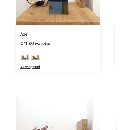
Axel
Enzo
€
11,80
€
38,
IVA Inclusa
Altre opzioni