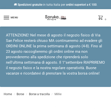
🚚
Spedizioni gratuite
in tutta Italia per
ordini
superiori a € 100
.
MENU
0
ATTENZIONE! Nel mese di agosto il negozio fisico di Via
San Felice resterà chiuso MA continueremo ad evadere gli
ORDINI ONLINE la prima settimana di agosto (4-8). Fino al
23 agosto raccoglieremo gli ordini online ma non
provvederemo alla spedizione che riprenderà solo
nell'ultima settimana di agosto. Il 1°settembre RIAPRIREMO
il negozio fisico e la nostra regolare operatività. Buone
vacanze e ricordatevi di prenotare la vostra borsa online!
Home
Borse
Borse a tracolla
Millie
/
/
/