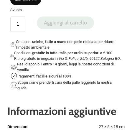
Svuota
Aggiungi al carrello
Creazioni
uniche
,
fatte a mano
con
pelle riciclata
per ridurre
l'impatto ambientale
Spedizioni
gratuite in tutta Italia per ordini superiori a € 100.
Ritiro gratuito in negozio in
Via S. Felice, 25/b, 40122 Bologna BO
.
Resi disponibili
entro 14 giorni
, leggi le nostre
condizioni di
vendita
Pagamenti
facili e sicuri
al 100%
Scopri come prenderti cura della palle leggendo la
nostra
guida
.
Informazioni aggiuntive
Dimensioni
27 × 5 × 18 cm