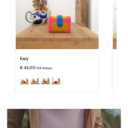
Easy
Cassi
€
45,00
€
26,
IVA Inclusa