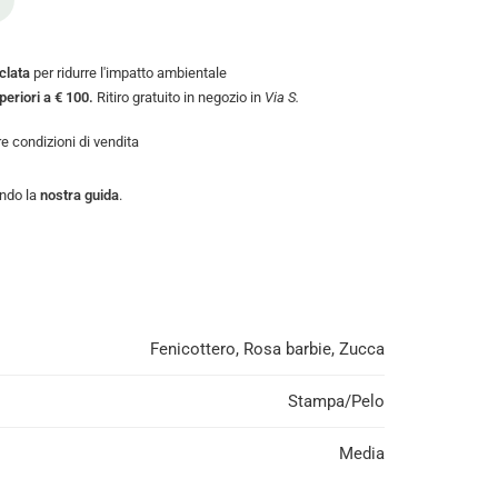
iclata
per ridurre l'impatto ambientale
uperiori a € 100.
Ritiro gratuito in negozio in
Via S.
tre
condizioni di vendita
endo la
nostra guida
.
Fenicottero, Rosa barbie, Zucca
Stampa/Pelo
Media