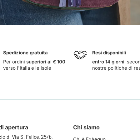
Spedizione gratuita
Resi disponibili
Per ordini
superiori ai € 100
entro 14 giorni
, seco
verso l'Italia e le Isole
nostre
politiche di re
di apertura
Chi siamo
zio di
Via S. Felice, 25/b,
Chi è ExAequo