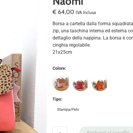
Naomi
€
64,00
IVA Inclusa
Borsa a cartella dalla forma squadrat
zip, una taschina interna ed esterna 
dettaglio della nappina. La borsa è cor
cinghia regolabile.
21x25cm
Colore
:
Tipo
:
Stampa/Pelo
Aggiungi al carrello