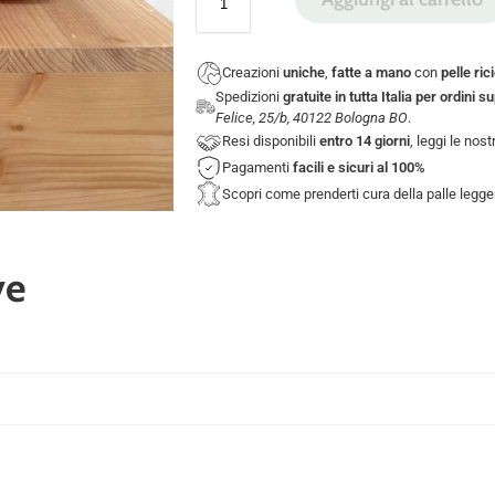
Creazioni
uniche
,
fatte a mano
con
pelle ric
Spedizioni
gratuite in tutta Italia per ordini s
Felice, 25/b, 40122 Bologna BO
.
Resi disponibili
entro 14 giorni
, leggi le nos
Pagamenti
facili e sicuri
al 100%
Scopri come prenderti cura della palle legg
ve