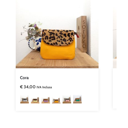
Cora
Brad
€
34,00
€
40
IVA Inclusa