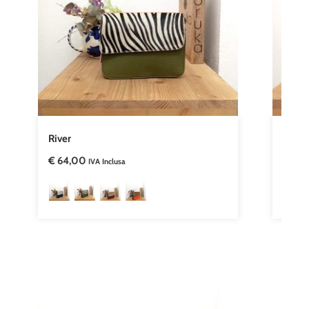
River
Shan
€
64,00
€
68,
IVA Inclusa