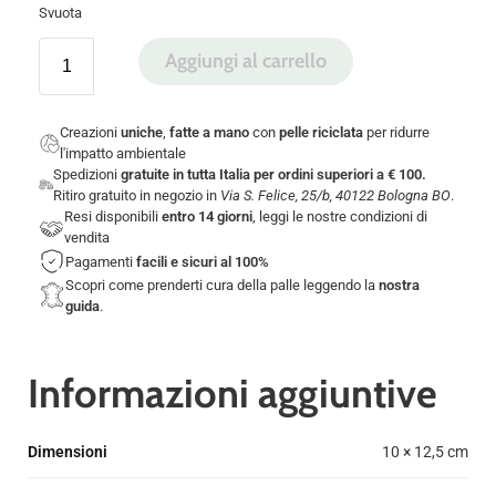
Svuota
Aggiungi al carrello
Creazioni
uniche
,
fatte a mano
con
pelle riciclata
per ridurre
l'impatto ambientale
Spedizioni
gratuite in tutta Italia per ordini superiori a € 100.
Ritiro gratuito in negozio in
Via S. Felice, 25/b, 40122 Bologna BO
.
Resi disponibili
entro 14 giorni
, leggi le nostre
condizioni di
vendita
Pagamenti
facili e sicuri
al 100%
Scopri come prenderti cura della palle leggendo la
nostra
guida
.
Informazioni aggiuntive
Dimensioni
10 × 12,5 cm