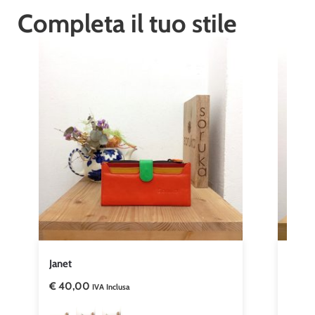
Completa il tuo stile
Janet
Matil
€
40,00
€
18,
IVA Inclusa