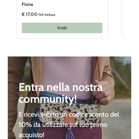
Fiona
Joann
€
17,00
€
41,
IVA Inclusa
Scegli
Entra nella nostra
community!
E ricevi subito un
codice sconto del
10%
da utilizzare sul tuo primo
acquisto!