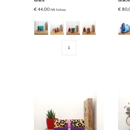
Grace
Gracie
€
44,00
€
80,
IVA Inclusa