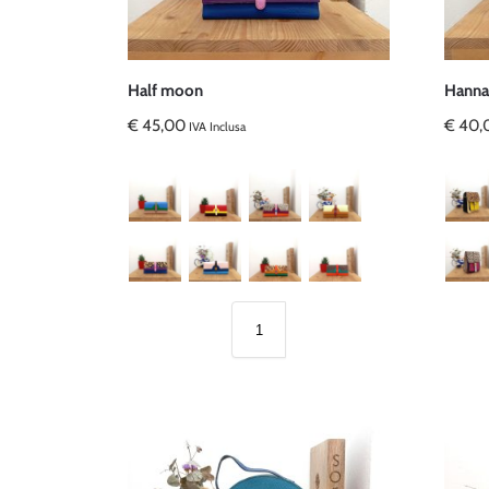
Half moon
Hanna
€
45,00
€
40,
IVA Inclusa