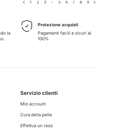
1
2
3
4
5
6
7
8
9
Protezione acquisti
ndo la
Pagamenti facili e sicuri al
so
.
100%
Servizio clienti
Mio account
Cura della pelle
Effettua un reso