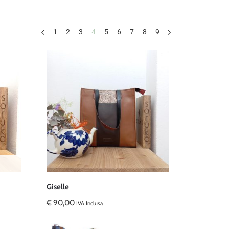
1
2
3
4
5
6
7
8
9
Giselle
€
90,00
IVA Inclusa